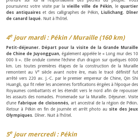
poursuivrez votre visite par la
vieille ville de Pékin
, le
quartie
des antiquaires
et des calligraphes de Pékin,
Liulichang
.
Dîner
de canard laqué
. Nuit à l’hôtel.
e
4
jour mardi : Pékin / Muraille (160 km)
Petit-déjeuner. Départ pour la visite de la Grande Muraille
de Chine de Juyongguan
, également appelée le « Long mur des 1
000 li ». Elle ondule comme l’échine d’un dragon sur quelques 6000
km. Les toutes premières étapes de la construction de la Muraille
e
remontent au V
siècle avant notre ère, mais le tracé définitif fu
arrêté vers 220 av. J.-C. par le premier empereur de Chine, Qin Shi
Huangli, qui fit relier les anciennes fortifications érigées à l’époque des
Royaumes combattants et les étendit vers le nord afin de repousser
les assauts des nomades. Promenade sur la Muraille. Déjeuner. Visite
d’une
fabrique de cloisonnés
, art ancestral de la région de Pékin.
Retour à Pékin en fin de journée et arrêt photo au
site des Jeux
Olympiques
. Dîner. Nuit à l’hôtel.
e
5
jour mercredi : Pékin