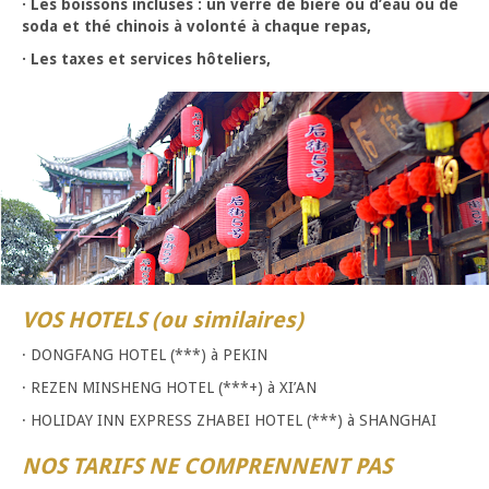
· Les boissons incluses : un verre de bière ou d’eau ou de
soda et thé chinois à volonté à chaque repas,
· Les taxes et services hôteliers,
VOS HOTELS (ou similaires)
· DONGFANG HOTEL (***) à PEKIN
· REZEN MINSHENG HOTEL (***+) à XI’AN
· HOLIDAY INN EXPRESS ZHABEI HOTEL (***) à SHANGHAI
NOS TARIFS NE COMPRENNENT PAS