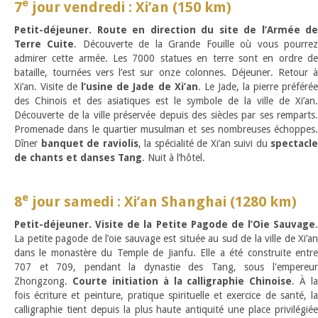
e
7
jour vendredi : Xi’an (150 km)
Petit-déjeuner. Route en direction du site de l’Armée de
Terre Cuite
. Découverte de la Grande Fouille où vous pourre
admirer cette armée. Les 7000 statues en terre sont en ordre de
bataille, tournées vers l’est sur onze colonnes. Déjeuner. Retour à
Xi’an. Visite de
l’usine de Jade de Xi’an
. Le Jade, la pierre préféré
des Chinois et des asiatiques est le symbole de la ville de Xi’an.
Découverte de la ville préservée depuis des siècles par ses remparts.
Promenade dans le quartier musulman et ses nombreuses échoppes.
Dîner
banquet de raviolis
, la spécialité de Xi’an suivi du
spectacle
de chants et danses Tang
. Nuit à l’hôtel.
e
8
jour samedi : Xi’an Shanghai (1280 km)
Petit-déjeuner. Visite de la Petite Pagode de l’Oie Sauvage
.
La petite pagode de l’oie sauvage est située au sud de la ville de Xi’an
dans le monastère du Temple de Jianfu. Elle a été construite entre
707 et 709, pendant la dynastie des Tang, sous l'empereur
Zhongzong.
Courte initiation à la calligraphie Chinoise
. À la
fois écriture et peinture, pratique spirituelle et exercice de santé, la
calligraphie tient depuis la plus haute antiquité une place privilégiée