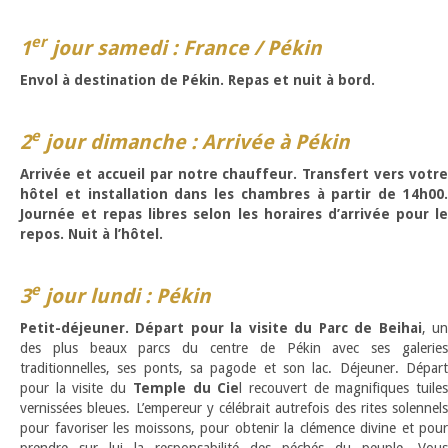
er
1
jour samedi : France / Pékin
Envol à destination de Pékin. Repas et nuit à bord.
e
2
jour dimanche : Arrivée à Pékin
Arrivée et accueil par notre chauffeur. Transfert vers votre
hôtel et installation dans les chambres à partir de 14h00.
Journée et repas libres selon les horaires d’arrivée pour le
repos. Nuit à l’hôtel.
e
3
jour lundi : Pékin
Petit-déjeuner. Départ pour la visite du Parc de Beihai
, u
des plus beaux parcs du centre de Pékin avec ses galeries
traditionnelles, ses ponts, sa pagode et son lac. Déjeuner. Départ
pour la visite du
Temple du Cie
l recouvert de magnifiques tuile
vernissées bleues. L’empereur y célébrait autrefois des rites solennels
pour favoriser les moissons, pour obtenir la clémence divine et pour
prendre sur lui la responsabilité des péchés du peuple. Vous