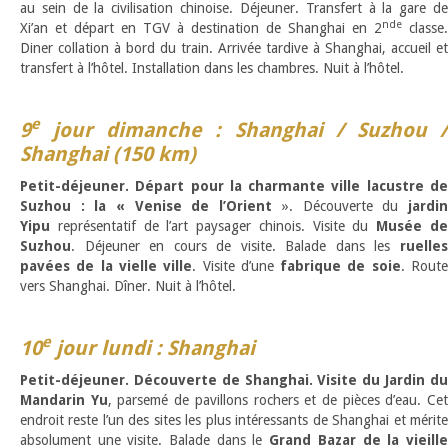
au sein de la civilisation chinoise. Déjeuner. Transfert à la gare de
nde
Xi’an et départ en TGV à destination de Shanghai en 2
classe.
Diner collation à bord du train. Arrivée tardive à Shanghai, accueil et
transfert à l’hôtel. Installation dans les chambres. Nuit à l’hôtel.
e
9
jour dimanche : Shanghai / Suzhou /
Shanghai (150 km)
Petit-déjeuner. Départ pour la charmante ville lacustre de
Suzhou : la « Venise de l’Orient
». Découverte du
jardi
Yipu
représentatif de l’art paysager chinois. Visite du
Musée d
Suzhou
. Déjeuner en cours de visite. Balade dans les
ruelles
pavées de la vielle ville
. Visite d’une
fabrique de soie
. Rout
vers Shanghai. Dîner. Nuit à l’hôtel.
e
10
jour lundi : Shanghai
Petit-déjeuner. Découverte de Shanghai. Visite du Jardin du
Mandarin Yu
, parsemé de pavillons rochers et de pièces d’eau. Ce
endroit reste l’un des sites les plus intéressants de Shanghai et mérite
absolument une visite. Balade dans le
Grand Bazar de la vieill