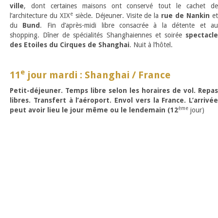
ville
, dont certaines maisons ont conservé tout le cachet de
e
l’architecture du XIX
siècle. Déjeuner. Visite de la
rue de Nankin
e
du
Bund
. Fin d’après-midi libre consacrée à la détente et a
shopping. Dîner de spécialités Shanghaiennes et soirée
spectacle
des Etoiles du Cirques de Shanghai
. Nuit à l’hôtel.
e
11
jour mardi : Shanghai / France
Petit-déjeuner. Temps libre selon les horaires de vol. Repas
libres. Transfert à l’aéroport. Envol vers la France. L’arrivée
ème
peut avoir lieu le jour même ou le lendemain (12
jour)