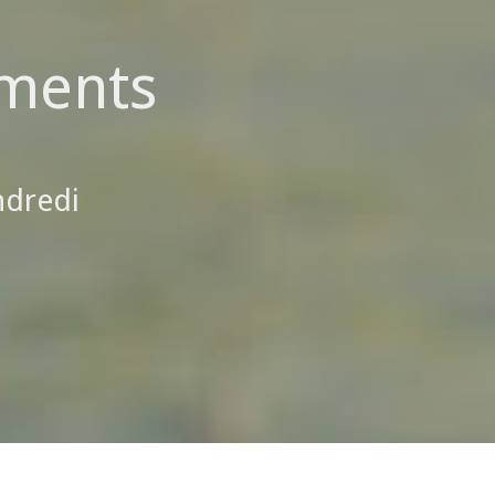
ments
ndredi