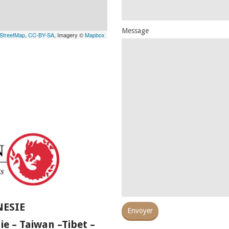
Message
StreetMap
,
CC-BY-SA
, Imagery ©
Mapbox
NESIE
Envoyer
 – Taiwan –Tibet –