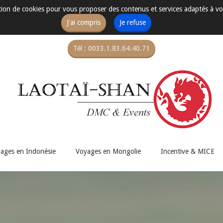
sation de cookies pour vous proposer des contenus et services adaptés à vo
J'ai compris
Je refuse
Tél : 0033.1.83.64.40.71
ages en Indonésie
Voyages en Mongolie
Incentive & MICE