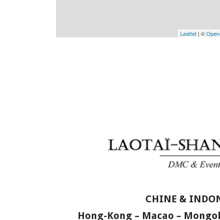
Leaflet
| ©
Open
CHINE & INDO
Hong-Kong – Macao – Mongolie