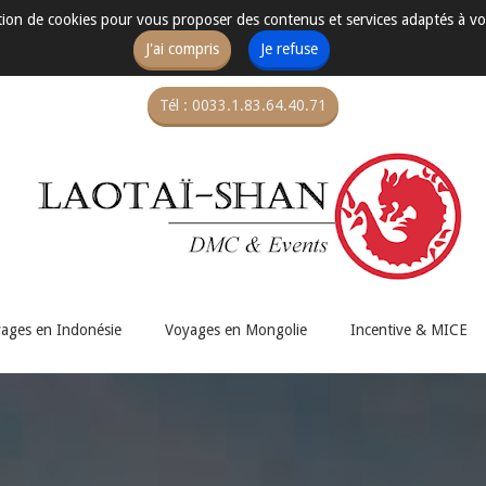
sation de cookies pour vous proposer des contenus et services adaptés à vo
J'ai compris
Je refuse
Tél : 0033.1.83.64.40.71
ages en Indonésie
Voyages en Mongolie
Incentive & MICE