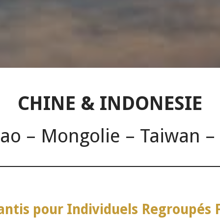
CHINE & INDONESIE
o – Mongolie – Taiwan – 
arantis pour Individuels Regroup